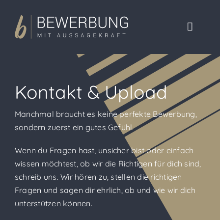
Zum
Inhalt
Toggle
springen
Naviga
Was wir t
Kontakt & Upload
Über uns
Manchmal braucht es keine perfekte Bewerbung,
Referenz
sondern zuerst ein gutes Gefühl.
Wenn du Fragen hast, unsicher bist oder einfach
Blog
wissen möchtest, ob wir die Richtigen für dich sind,
schreib uns. Wir hören zu, stellen die richtigen
Kontakt 
Fragen und sagen dir ehrlich, ob und wie wir dich
unterstützen können.
— Websh